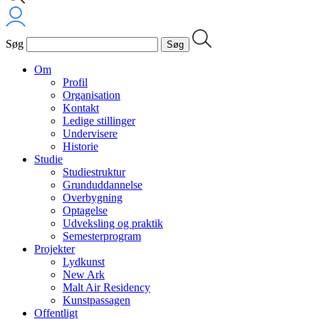
Søg
Om
Profil
Organisation
Kontakt
Ledige stillinger
Undervisere
Historie
Studie
Studiestruktur
Grunduddannelse
Overbygning
Optagelse
Udveksling og praktik
Semesterprogram
Projekter
Lydkunst
New Ark
Malt Air Residency
Kunstpassagen
Offentligt