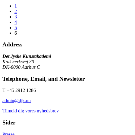
1
2
3
4
5
6
Address
Det Jyske Kunstakademi
Kalkværksvej 30
DK-8000 Aarhus C
Telephone, Email, and Newsletter
T +45 2912 1286
admin@djk.nu
Tilmeld dig vores nyhedsbrev
Sider
Presse