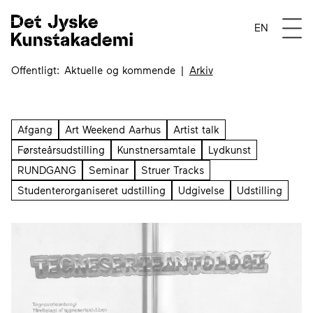
Arkiv
Åben 
EN
Offentligt
Aktuelle og kommende
Arkiv
Afgang
Art Weekend Aarhus
Artist talk
Førsteårsudstilling
Kunstnersamtale
Lydkunst
RUNDGANG
Seminar
Struer Tracks
Studenterorganiseret udstilling
Udgivelse
Udstilling