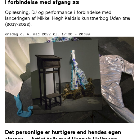
i forbindelse med afgang
22
Oplæsning, DJ og performance i forbindelse med
lanceringen af Mikkel Høgh Kaldals kunstnerbog
Uden titel
(2017-2022).
onsdag d. 4. maj 2022
kl. 17:30 – 20:00
Det personlige er hurtigere end hendes egen
skygge — Artist talk med Hannah Heilmann