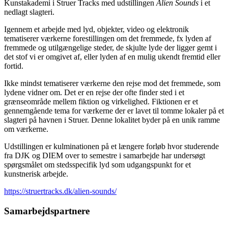
Kunstakademi i Struer Tracks med udstillingen
Alien Sounds
i et
nedlagt slagteri.
Igennem et arbejde med lyd, objekter, video og elektronik
tematiserer værkerne forestillingen om det fremmede, fx lyden af
fremmede og utilgængelige steder, de skjulte lyde der ligger gemt i
det stof vi er omgivet af, eller lyden af en mulig ukendt fremtid eller
fortid.
Ikke mindst tematiserer værkerne den rejse mod det fremmede, som
lydene vidner om. Det er en rejse der ofte finder sted i et
grænseområde mellem fiktion og virkelighed. Fiktionen er et
gennemgående tema for værkerne der er lavet til tomme lokaler på et
slagteri på havnen i Struer. Denne lokalitet byder på en unik ramme
om værkerne.
Udstillingen er kulminationen på et længere forløb hvor studerende
fra DJK og DIEM over to semestre i samarbejde har undersøgt
spørgsmålet om stedsspecifik lyd som udgangspunkt for et
kunstnerisk arbejde.
https://struertracks.dk/alien-sounds/
Samarbejdspartnere