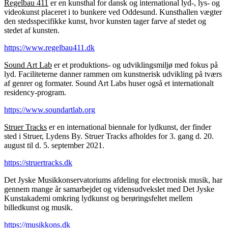
Regelbau 411
er en kunsthal for dansk og international lyd-, lys- og
videokunst placeret i to bunkere ved Oddesund. Kunsthallen vægter
den stedsspecifikke kunst, hvor kunsten tager farve af stedet og
stedet af kunsten.
https://www.regelbau411.dk
Sound Art Lab
er et produktions- og udviklingsmiljø med fokus på
lyd. Faciliteterne danner rammen om kunstnerisk udvikling på tværs
af genrer og formater. Sound Art Labs huser også et internationalt
residency-program.
https://www.soundartlab.org
Struer Tracks
er en international biennale for lydkunst, der finder
sted i Struer, Lydens By. Struer Tracks afholdes for 3. gang d. 20.
august til d. 5. september 2021.
https://struertracks.dk
Det Jyske Musikkonservatoriums
afdeling for electronisk musik, har
gennem mange år samarbejdet og vidensudvekslet med Det Jyske
Kunstakademi omkring lydkunst og berøringsfeltet mellem
billedkunst og musik.
https://musikkons.dk