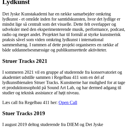
Lydkunst
Det Jyske Kunstakademi har en række samarbejder omkring
lydkunst - et område inden for samtidskunsten, hvor det lydlige er
mindst lige så centralt som det visuelle. Dette felt overlapper og
udveksler med den eksperimenterende musik, performance, podcast,
radio og meget andet. Projektet har til formål at styrke kunstnerisk
praksis såvel som viden omkring lydkunst i international
sammenhæng. I rammen af dette projekt organiseres en række af
både uddannelsesmæssige og publikumsrettede aktiviteter.
Struer Tracks 2021
I sommeren 2021 vil en gruppe af studerende fra konservatoriet og
akademiet udstille sammen i Regelbau 411 som en del af
lydkunstbienalen Struer Tracks. Kunstnerne har mulighed for at tage
et produktionsophold på Sound Art Lab, og har dermed adgang til
studier og teknisk assistance af højt niveau.
Læs call fra Regelbau 411 her:
Open Call
Stuer Tracks 2019
I august 2019 deltog studerende fra DIEM og Det Jyske