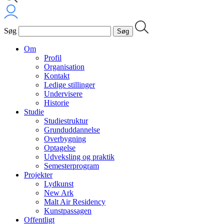
Søg
Om
Profil
Organisation
Kontakt
Ledige stillinger
Undervisere
Historie
Studie
Studiestruktur
Grunduddannelse
Overbygning
Optagelse
Udveksling og praktik
Semesterprogram
Projekter
Lydkunst
New Ark
Malt Air Residency
Kunstpassagen
Offentligt