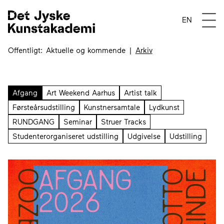
Begivenheder mærket 
Åben 
EN
Offentligt
Aktuelle og kommende
Arkiv
Afgang
Art Weekend Aarhus
Artist talk
Førsteårsudstilling
Kunstnersamtale
Lydkunst
RUNDGANG
Seminar
Struer Tracks
Studenterorganiseret udstilling
Udgivelse
Udstilling