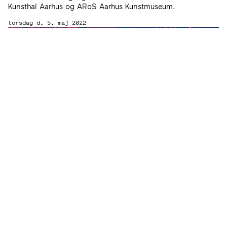
Kunsthal Aarhus og ARoS Aarhus Kunstmuseum.
torsdag d. 5. maj 2022
Boglancering med Mikkel Høgh Kaldal — Event
i forbindelse med afgang
22
Oplæsning, DJ og performance i forbindelse med
lanceringen af Mikkel Høgh Kaldals kunstnerbog
Uden titel
(2017-2022).