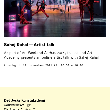
Sahej Rahal — Artist talk
As part of Art Weekend Aarhus 2021, the Jutland Art
Academy presents an online artist talk with Sahej Rahal
torsdag d. 11. november 2021
kl. 16:30 – 18:00
Det Jyske Kunstakademi
Address
Telephone, Email, and Newsletter
Kalkværksvej 30
DK-8000 Aarhus C